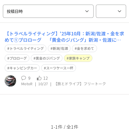
投稿日時
【トラベルライティング】'25年10月：新潟/佐渡・金を求
めて①プロローグ 「黄金のジパング」新潟・佐渡に渡
ったのは、何時だったか？🙄 自動車メーカーが、特装で
トラベルライティング
新潟/佐渡
金を求めて
キャンピング仕様を出していた時代 屋根がテントにな
り、サイドウォーニングが出るクロカンに乗っていました
プロローグ
黄金のジパング
家族キャンプ
😀 （車中泊が、まだはしりの時代で
キャンピングカー
スーツケース一杯
9
12
MotoR
|
10/27
|
【旅とドライブ】フリートーク
1-1件 / 全1件