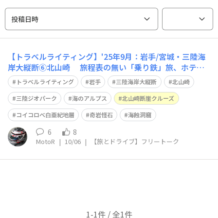
投稿日時
【トラベルライティング】'25年9月：岩手/宮城・三陸海
岸大縦断⑥北山崎 旅程表の無い「乗り鉄」旅、ホテル
羅賀荘のフロントで勧められた 三陸ジオパーク・ 海のア
トラベルライティング
岩手
三陸海岸大縦断
北山崎
ルプス、と言われる「北山崎」に行くことに… （無理や
り予定に入れたので、早めのチェックアウトで向かいま
三陸ジオパーク
海のアルプス
北山崎断崖クルーズ
す） ご来光を鑑賞するために、早起
コイコロべ白亜紀地層
奇岩怪石
海蝕洞窟
6
8
MotoR
|
10/06
|
【旅とドライブ】フリートーク
1-1件 / 全1件