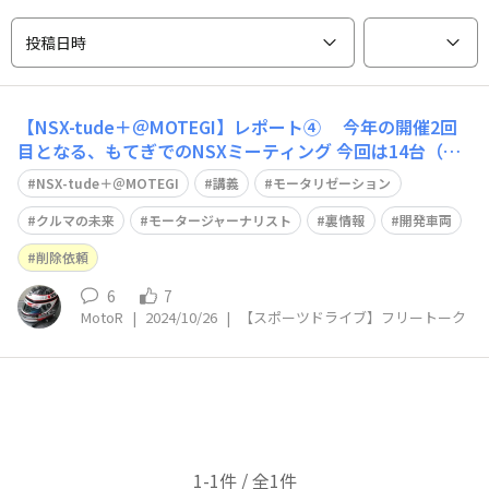
投稿日時
【NSX-tude＋＠MOTEGI】レポート④ 今年の開催2回
目となる、もてぎでのNSXミーティング 今回は14台（う
ちS2000は3台）でした。 同伴者もがいるので19名でのイ
NSX-tude＋＠MOTEGI
講義
モータリゼーション
ベントです😀 先々週の鈴鹿のNSXミーティングが23台参
加を考えると もう少し、参加台数が欲しい所です。 午
クルマの未来
モータージャーナリスト
裏情報
開発車両
前中は
削除依頼
6
7
MotoR
|
2024/10/26
|
【スポーツドライブ】フリートーク
1-1件 / 全1件