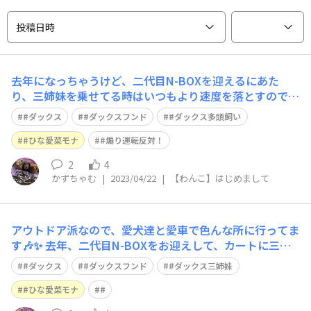
投稿日時
去年になっちゃうけど、二代目N-BOXを迎えるにあた
り、三姉妹を乗せてる時はいつもより速度を落とすので、
煽られないようにステッカーを作って貰いました🙌✨ 最
#ダックス
#ダックスフンド
#ダックス多頭飼い
初は気になるのか、近付いてくる車も多いけど…💦 お陰
で煽られず三姉妹の為の安全運転もできてます✌️✨ とゆー
#ひな愛菜モナ
#煽り運転反対！
か その前に煽り運転反対ですけどね
2
4
かずちゃむ
|
2023/04/22
|
【わんこ】はじめまして
アウトドア派なので、愛犬達と愛車で色んな所に行ってま
す🎶✨ 去年、二代目N-BOXをお迎えして、カートに三姉
妹🐶🐶🐶と友達1人を乗せて日帰り(片道3時間半くらい)ト
#ダックス
#ダックスフンド
#ダックス三姉妹
イレ休憩くらいのほぼノンストップで出雲まで行きました
が、快適に行けました🎶 いつもカメラ目線の三姉妹🐶🐶
#ひな愛菜モナ
#
🐶✨ でも、この時は出雲大社