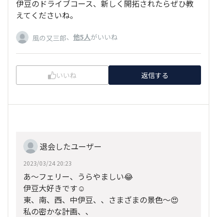
伊豆のドライブコース、新しく開拓されたらぜひ教
えてくださいね。
、
他5人
がいいね
風の又三郎
いいね
返信する
退会したユーザー
2023/03/24 20:23
あ～フェリー、うらやましい😂
伊豆大好きです☺️
東、南、西、中伊豆、、さまざまの景色～😍
私の密かな計画、、