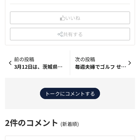
いいね
共有する
前の投稿
次の投稿
3月12日は、茨城県袋田の滝にドライブします。 美味しいものを食べてきたいですね♪ あと、温泉もね♨️
毎週夫婦でゴルフ せっかくゴルフで遠くまで来たのだから道の駅や果物狩り お寺巡りなど１日を満喫しています。
トークにコメントする
2
件のコメント
(新着順)