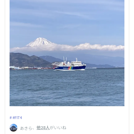
#FIT4
、
他28人
がいいね
あきら