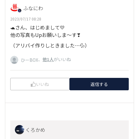
ふなにわ
2023/07/17 08:28
🐢さん、はじめまして💛
他の写真もUpお願いしま～す❣
（アリバイ作りしときました…💦）
、
他1人
がいいね
ひーBOX
いいね
返信する
くろかめ