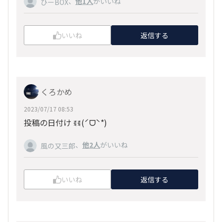
、
他1人
がいいね
ひーBOX
いいね
返信する
くろかめ
2023/07/17 08:53
投稿の日付け ꉂꉂ(ˊᗜˋ*)
、
他2人
がいいね
風の又三郎
いいね
返信する