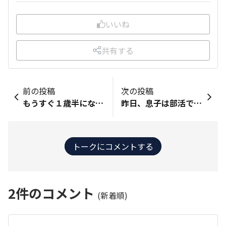
いいね
共有する
前の投稿
次の投稿
もうすぐ１歳半になる息子の成長に毎日幸せを感じています。できることが増えるスピードが凄まじいです。フローリングの掃除や、洗面所などのタオル交換、泡で手を洗ったり、歌を歌ったり。 こちらへの投稿は初めてです。転勤族で、まだ保育園も行ってないのでみんなどんな風に成長しているのかちょこっと覗かせてもらえればと思っています。
昨日、息子は部活で行かれなかったのですが、夫と娘とお花見に行って来ました🌸 娘が、TBSの朝の番組のキャラクター（ウサギ）のグッズを夏頃からずっと欲しいと言って、私もずっとごまかしていたので😅、ちょうどう良いチャンスだと思い赤坂（お花見に関係あるのか？？）と駒込駅近くにあります六義園のしだれ桜を見に行きました！ しだれ桜はほぼ満開でした！ 娘が家族4人だからといって、桜の花４つを手のひらにのせて見せてくれました。家族みんなを想う娘の気持ちに嬉しかったです☺️
トークにコメントする
2
件のコメント
(新着順)