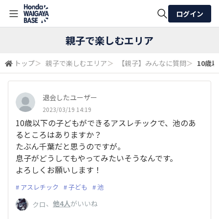
ログイン
全体検索
親子で楽しむエリア
トップ
＞
親子で楽しむエリア
＞
【親子】みんなに質問
＞
10歳
検索
退会したユーザー
2023/03/19 14:19
10歳以下の子どもができるアスレチックで、池のあ
るところはありますか？
たぶん千葉だと思うのですが。
息子がどうしてもやってみたいそうなんです。
よろしくお願いします！
アスレチック
子ども
池
、
他4人
がいいね
クロ