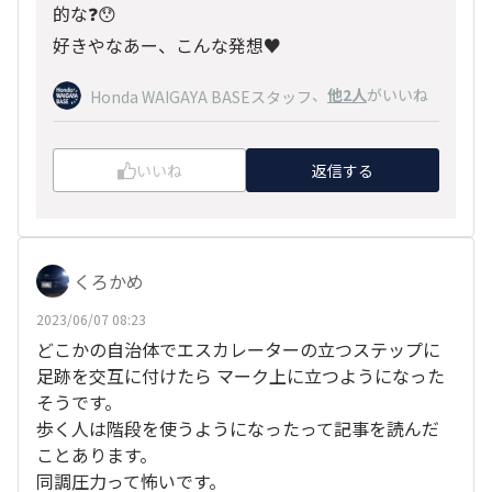
的な❓️😯
好きやなあー、こんな発想♥️
、
他2人
がいいね
Honda WAIGAYA BASEスタッフ
いいね
返信する
くろかめ
2023/06/07 08:23
どこかの自治体でエスカレーターの立つステップに
足跡を交互に付けたら マーク上に立つようになった
そうです。
歩く人は階段を使うようになったって記事を読んだ
ことあります。
同調圧力って怖いです。