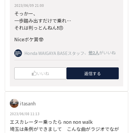
2023/06/09 21:00
そっかー、
一歩踏み出すだけで乗れ…
それは判っとんねん❗️😠
Niceボケ賞🤓
、
他2人
がいいね
Honda WAIGAYA BASEスタッフ
いいね
返信する
itasanh
2023/06/08 11:13
エスカレーター乗ったら non non walk
埼玉は条例ができまして こんな曲がラジオでなが