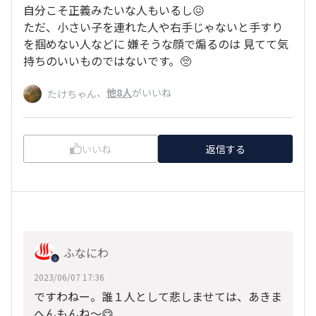
自分こそ正義みたいな人もいるし😖
ただ、小さい子を連れた人や右手じゃないと手すり
を掴めない人などに 嫌そうな顔で煽るのは 見てて気
持ちのいいものではないです。🥺
、
他8人
がいいね
たけちゃん
いいね
返信する
ふなにわ
2023/06/07 17:36
ですわねー。誰１人として悲しませては、あきま
へんもんね～😋