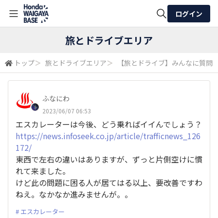
ログイン
全体検索
旅とドライブエリア
トップ
＞
旅とドライブエリア
＞
【旅とドライブ】みんなに質問
検索
ふなにわ
2023/06/07 06:53
エスカレーターは今後、どう乗ればイイんでしょう？
https://news.infoseek.co.jp/article/trafficnews_126
172/
東西で左右の違いはありますが、ずっと片側空けに慣
れて来ました。
けど此の問題に困る人が居てはる以上、要改善ですわ
ねえ。なかなか進みませんが。。
エスカレーター