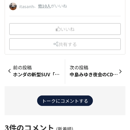
、
他10人
がいいね
itasanh
いいね
共有する
前の投稿
次の投稿
ホンダの新型SUV「エレベイト」、本日6月6日にデビュー！？ https://response.jp/article/2023/05/18/371087.html エベレストと似た名前だけに？インドが最初の市場で、その後は世界市場に拡大展開の予定、ですか…。
中島みゆき夜会のCDを受け取りに、図書館までウォーキング。12月に図書館Web予約してから早や半年、やっと順番まわってキター。 夜会はコロナで半分以上キャンセルとなったからか、人気は絶大っすね❗️😃
トークにコメントする
3
件のコメント
(新着順)