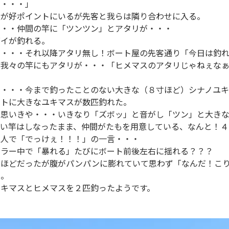
？・・・」
艘が好ポイントにいるが先客と我らは隣り合わせに入る。
・・・仲間の竿に「ツンツン」とアタリが・・・
グイが釣れる。
？・・・それ以降アタリ無し！ボート屋の先客通り「今日は釣
に我々の竿にもアタリが・・・「ヒメマスのアタリじゃねぇな
？・・・今まで釣ったことのない大きな（８寸ほど）シナノユ
ントに大きなユキマスが数匹釣れた。
と思いきや・・・いきなり「ズボッ」と音がし「ツン」と大き
ない竿はしなったまま、仲間がたもを用意している、なんと！４
二人で「でっけぇ！！！」の一言・・・
ーラー中で「暴れる」たびにボート前後左右に揺れる？？？
ｍほどだったが腹がパンパンに膨れていて思わず「なんだ！こ
た。
ユキマスとヒメマスを２匹釣ったようです。
。