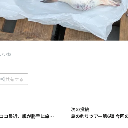
いいね
共有する
次の投稿
【サップ釣り】 ココ最近、親が勝手に旅行で家に居なくなるので 子供たちも、それぞれが自分の趣味を満喫しています😃 モーターパラグライダーやマリンスポーツが趣味の娘は 親の心配をよそに、週末だけ湘南・小田原に移住中🙄 そんな娘から、LINEでアクションカメラ動画が送られ来ました🙂 サップに乗って駿河湾沖に出て、釣りを楽しんでいる模様 甘鯛を狙っての海釣りの様子ですが、何でサップなの？🤔 サップなんかで、沖に出て怖くないのか？ 「小さな漁船がたくさん出漁しているから、沈したら助けてくれる😄」 だそうです…😅 🧿