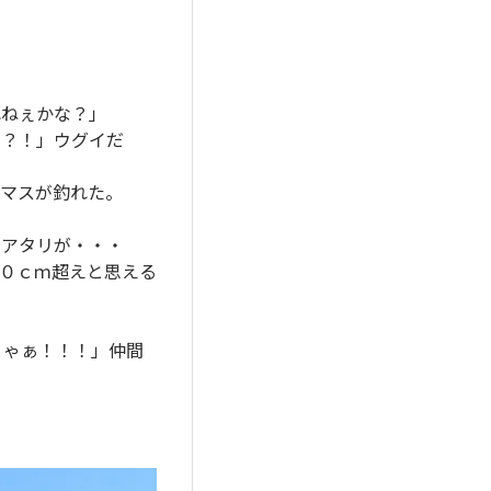
れねぇかな？」
ぁ？！」ウグイだ
キマスが釣れた。
なアタリが・・・
０ｃｍ超えと思える
りゃぁ！！！」仲間