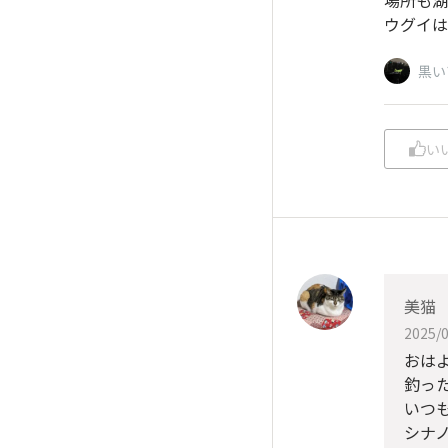
ウグイは
黒い
い
美猫
2025/0
おは
釣っ
いつ
シナ