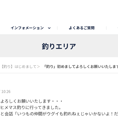
インフォメーション
よくあるご質問
Honda釣り倶楽部
ゴルフエリア
My Honda
海ドライブスポット
Honda Dog
釣りエリア
うちの子自慢
Honda Kids
わんこと楽しむエ
旅の思
釣りエリア
のカレー写真
スポーツドライブエリア
クリスマスのお写真募集
何でもトークエリア
私の癒しシ
鹿嶋
【釣り】はじめまして
＞
「釣り」初めましてよろしくお願いいたします・
もちフェスタ参加者エリア
冬休み
紅葉写真
愛犬とドライブ
シルバーウ
 10:26
てよろしくお願いいたします・・・
のヒメマス釣りに行ってきました。
客と会話「いつもの仲間がウグイも釣れねぇじゃいかないよ！