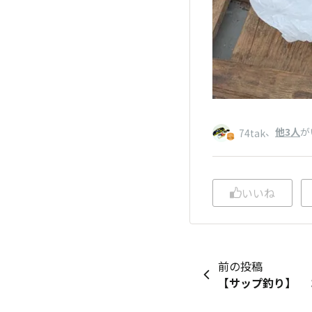
、
他3人
が
74tak
いいね
前の投稿