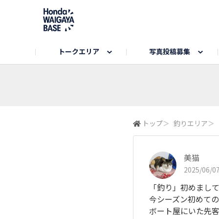
トークエリア
写真投稿募集
旅とドライブエリア
ハロウィンアルバム
お知らせ
Hondaキャンプ
カーラインアップ
コミュニティガイド
Honda GOLF
購入検討中の方へ
キャンプエリア
秋にまつわる写真
Nシリーズエリア
未来に残したい日本の絶景
USER'S VOICE
VEZELエリア
とっておき
トップ
＞
釣りエリア
＞
インターペット参加者エリア
自慢のHonda車
春の訪れ写真
いぬのき
美猫
2025/06/07
「釣り」初めまし
今シーズン初めて
ボート屋にいた先