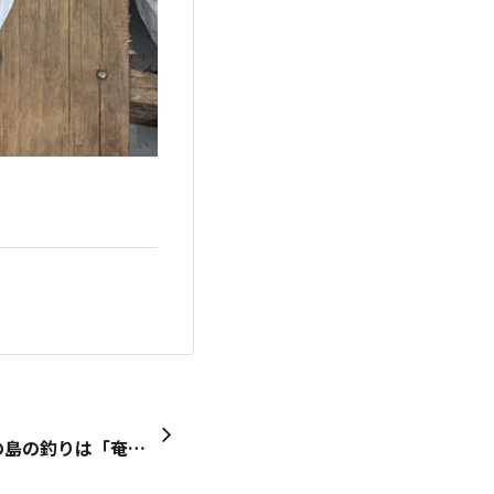
島の釣りツアー第6弾 今回の島の釣りは「奄美大島」へ「グルクン」を釣りに行ってきました。 釣ったグルクンの唐揚げで黒糖焼酎を飲もうと思いましたが、残念ながらグルクンは釣れず「大きな？タマン（浜笛吹鯛）」が釣れました。 釣った魚は居酒屋で調理してもらい堪能しました。 特に「煮付け」「フライ」は最高に美味しかったです。 後は「トビンニャ（マガキガイ）」「島ラッキョウ」もなかなかでした。 次は瀬戸内あたりの島で釣りたいと思っています。