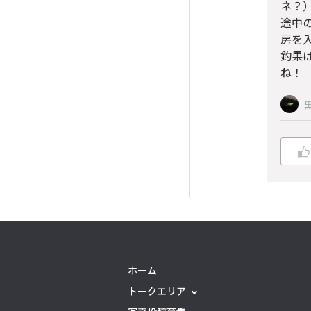
ネ？
途中
房を
釣果
ね！
ホーム
トークエリア