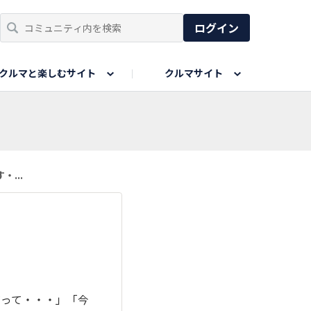
ログイン
クルマと楽しむサイト
クルマサイト
リア
い出
SPORTS DRIVE WEB
親子で楽しむエリア
あなたの最高の桜写真
Honda Magazine
ョット
エピソードツアー
夏の思い出写真
GWのお写真
...
ィーク
今年の夏、行って良かった場所
だって・・・」「今