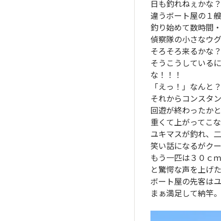
日も釣れねぇかな
違うボート屋の１
釣り始めて数時間
偵察隊の小さなウ
そろそろ来るかな
そうこうしている
な！！！
「えっ！」なんと
それからコンスタ
回遊が終わったか
重くて上がってこ
ユキマスが釣れ、
笑い話になるがク
もう一匹は３０ｃ
と驚愕な声を上げ
ボート屋の先客は
まぁ満足して納竿