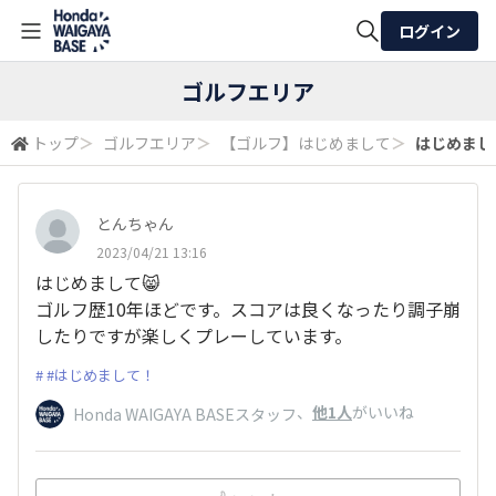
ログイン
全体検索
ゴルフエリア
トップ
＞
ゴルフエリア
＞
【ゴルフ】はじめまして
＞
はじめまして
検索
とんちゃん
2023/04/21 13:16
はじめまして😸
ゴルフ歴10年ほどです。スコアは良くなったり調子崩
したりですが楽しくプレーしています。
#はじめまして！
、
他1人
がいいね
Honda WAIGAYA BASEスタッフ