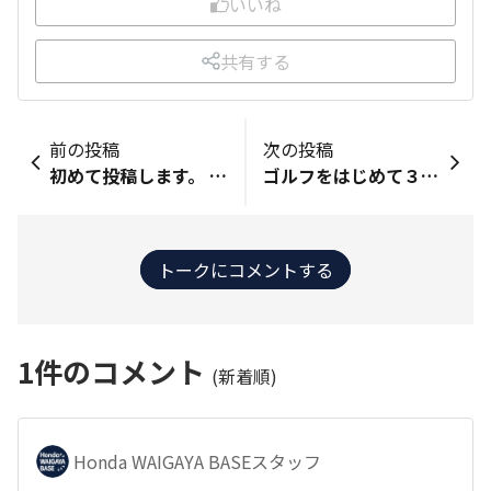
いいね
共有する
前の投稿
次の投稿
初めて投稿します。 ゴルフ歴は2〜3年ぐらいです。 去年までスコア100台が多かったんですが、最近は90台を出せるようになってきたのでプレーする度に上達を感じる事が出来ています。
ゴルフをはじめて３5年以上です。もうすぐ７０歳、年とともにボールが飛ばなくなりました。でも、楽しくプレーしてます。
トークにコメントする
1
件のコメント
(新着順)
Honda WAIGAYA BASEスタッフ