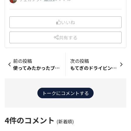
いいね
共有する
前の投稿
次の投稿
使ってみたかったブレーキパッドが届いた。どんな感触になるかとても楽しみ。 思う存分踏むぞー！
もてぎのドライビングレッスンを受けに来ています。 午前はブレーキの練習をしました。 目標物目掛けてブレーキで止まるのですが、なかなか加減が難しいです💦 それにしても高性能な車ばかり来ていて一番CR-Zが安モンなんじゃないか？って感じです〜🤣
トークにコメントする
4
件のコメント
(新着順)