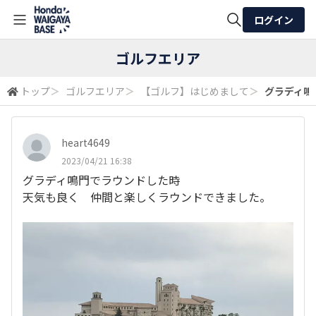
ログイン
全体検索
ゴルフエリア
トップ
＞
ゴルフエリア
＞
【ゴルフ】はじめまして
＞
グラディ鳴
検索
heart4649
2023/04/21 16:38
グラディ鳴門でラウンドした時
天気も良く 仲間と楽しくラウンドできました。