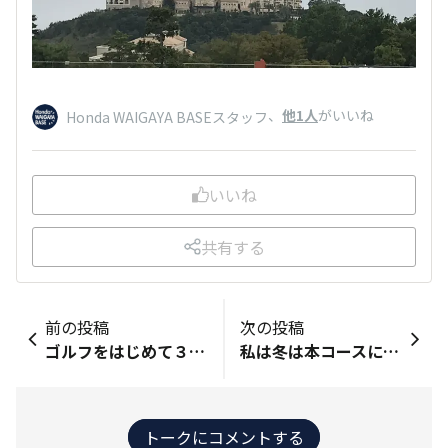
、
他1人
がいいね
Honda WAIGAYA BASEスタッフ
いいね
共有する
前の投稿
次の投稿
ゴルフをはじめて３5年以上です。もうすぐ７０歳、年とともにボールが飛ばなくなりました。でも、楽しくプレーしてます。
私は冬は本コースにあまり行かずお気に入りの栃木県のショートコースで練習します。GWから本格的に本コースをラウンドします。まずは八ヶ岳方面の高原コース(清里GCと富士見高原GC)を予約しています。天気は良さそうで楽しみです。
トークにコメントする