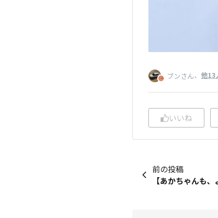
、
他13
ブンさん
いいね
前の投稿