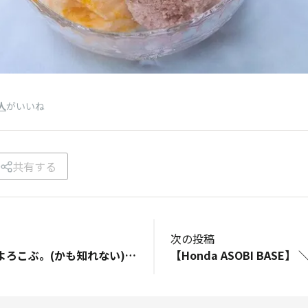
人
がいいね
共有する
次の投稿
【あかちゃんも、よろこぶ。(かも知れない)】 あかちゃんには、NSXのエンジン音がいいとか…？ さすがに一家に一台NSXを、というわけにもいきませんので こういったヌイグルミがあるそうです。 https://car.watch.impress.co.jp/docs/news/1507055.html?fbclid=IwAR1HWADvyXExXIJ1llTeZcFbyPVxjhogBpepKMJ5dO_Elc-dohJE01EZvVs