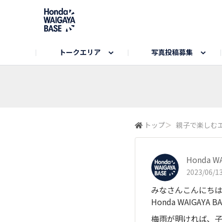
トークエリア
写真投稿募集
旅とドライブエリア
ハロウィンアルバム
お知らせ
Hondaキャンプ
カーラインアップ
コミュニティガイド
Honda GOLF
購入検討中の方へ
キャンプエリア
秋にまつわる写真
Nシリーズエリア
未来に残したい日本の絶景
USER'S VOICE
VEZELエリア
とっておき
トップ
＞
親子で楽しむ
インターペット参加者エリア
自慢のHonda車
春の訪れ写真
いぬのき
Honda W
2023/06/13
みなさんこんにち
Honda WAIGAYA
梅雨が明ければ、子