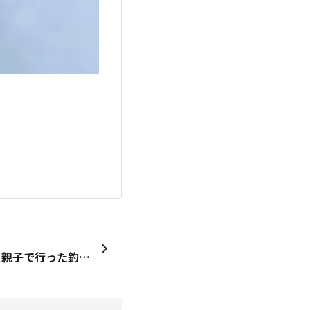
【Honda ASOBI BASE】 ＼親子で行った釣りの思い出を教えてください／ 来る2023年7月14日(金) 13:00～14:00より 「初めてでも釣れる！ 親子で楽しむ海のサビキ釣り入門」が 開講されます🎣 (詳しくはこちらhttps://www.honda.co.jp/asobi-base/event/fishing20230714/) 「親子で楽しむエリア」では 本日から1週間(7月15日まで) 親子で行った釣りの思い出を 大募集します！ ・おすすめの親子釣りスポット ・釣った魚のお写真 ・親子の釣りで使ったおすすめのもの ・コミュニティメンバーさんに聞きたい 親子の釣りに関する質問 などなど、 写真つきの詳しい文章から つぶやきのような短い文章まで 皆様の投稿をお待ちしております😊