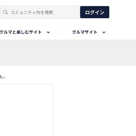
ログイン
クルマと楽しむサイト
クルマサイト
リア
い出
SPORTS DRIVE WEB
親子で楽しむエリア
あなたの最高の桜写真
Honda Magazine
ョット
エピソードツアー
夏の思い出写真
GWのお写真
..
ィーク
今年の夏、行って良かった場所