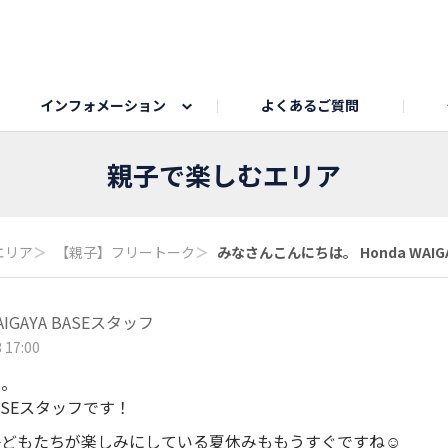
インフォメーション
よくあるご質問
Honda釣り倶楽部
ゴルフエリア
My Honda
海ドライブスポット
Honda Dog
釣りエリア
うちの子自慢
Honda Kids
わんこと楽しむエ
旅の思
親子で楽しむエリア
のカレー写真
スポーツドライブエリア
クリスマスのお写真募集
何でもトークエリア
私の癒しシ
鹿嶋
エリア
＞
【親子】フリートーク
＞
みなさんこんにちは。 Honda WAIGA.
もちフェスタ参加者エリア
冬休み
紅葉写真
愛犬とドライブ
シルバーウ
AIGAYA BASEスタッフ
 17:00
は。
 BASEスタッフです！
どもたちが楽しみにしている夏休みももうすぐですね☺️