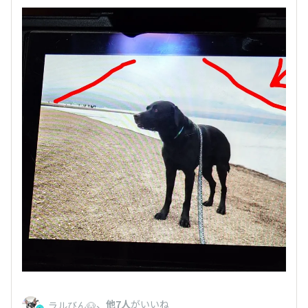
、
他7人
がいいね
ラルびん🐶