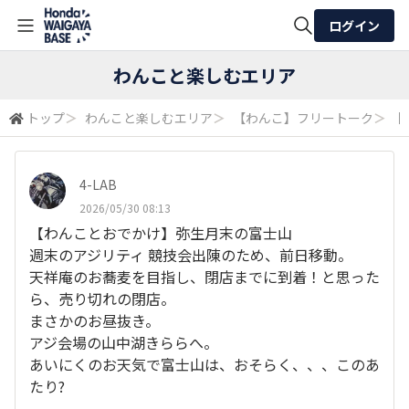
ログイン
全体検索
わんこと楽しむエリア
トップ
＞
わんこと楽しむエリア
＞
【わんこ】フリートーク
＞
​
検索
4-LAB
2026/05/30 08:13
​【わんことおでかけ】弥生月末の富士山
週末のアジリティ 競技会出陳のため、前日移動。
天祥庵のお蕎麦を目指し、閉店までに到着！と思った
ら、売り切れの閉店。
まさかのお昼抜き。
アジ会場の山中湖きららへ。
あいにくのお天気で富士山は、おそらく、、、このあ
たり?