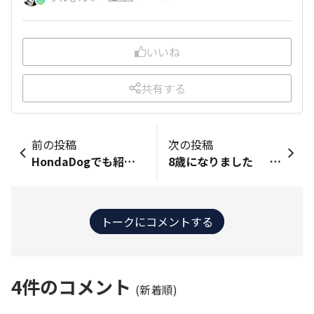
いいね
共有する
前の投稿
次の投稿
HondaDogでも紹介されている福島のフットルースさんにこの土日に1泊してきました。先代犬の時から毎年秋に訪れていたのですが今回は暑くなる前に行ってきました。元々ものすごくリーズナブルな宿ですが福島県「また来て」割のクーポンで更にお安く泊まれました。貸切露天風呂の温泉、美味しくてボリュームのあるコース料理と満足度が高い宿です。何よりご主人のお人柄が最高です。カメラの方を見ない我が家の愛犬も毎回綺麗に撮影してハガキに印刷していただけます。
8歳になりました 小さい頃は「何が面白い」みたいな硬い顔だったのですが、最近は口を開けて ニコニコするのが上手になりました。 先日、後ろ足の付け根付近が少しぷっくり固くなり、病院で検査してもらったところ 脂肪腫で良性のものだとのことで大きくならない限り処置は不要だそうです。 p8kを名乗ってきましたが、こいつの体重が増え、p9kに改名する必要がありそう。
トークにコメントする
4
件のコメント
(新着順)