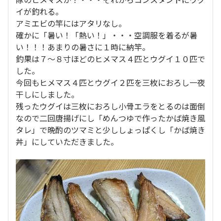
イが釣れる。
アミエビの竿にはアタリなし。
確かに「暑い！「熱い！」・・・空調服を着るが暑
い！！！あまりの暑さに１時に納竿。
釣果は７～８寸ほどのヒメマス４匹とウグイ１０匹で
した。
今回もヒメマス４匹とウグイ２匹を三枚におろし一夜
干しにしました。
残ったウグイは三枚におろし小骨エラをとるのは面倒
なので二回唐揚げにし「めんつゆで作ったかば焼き風
タレ」で晩酌のツマミと少ししょっぱくし「かば焼き
丼」にしていただきました。