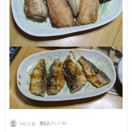
、
他8人
がいいね
SAC三吉