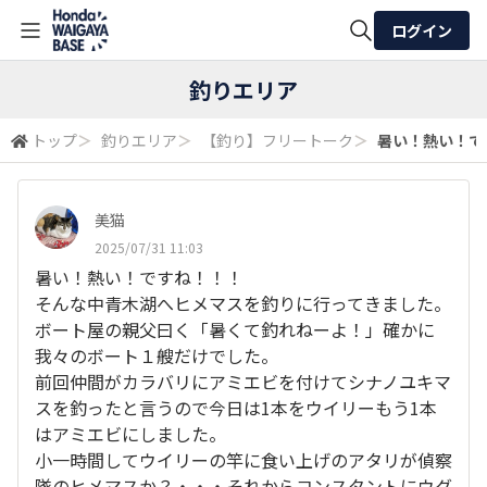
ログイン
全体検索
釣りエリア
トップ
＞
釣りエリア
＞
【釣り】フリートーク
＞
暑い！熱い！です
検索
美猫
2025/07/31 11:03
暑い！熱い！ですね！！！
そんな中青木湖へヒメマスを釣りに行ってきました。
ボート屋の親父曰く「暑くて釣れねーよ！」確かに
我々のボート１艘だけでした。
前回仲間がカラバリにアミエビを付けてシナノユキマ
スを釣ったと言うので今日は1本をウイリーもう1本
はアミエビにしました。
小一時間してウイリーの竿に食い上げのアタリが偵察
隊のヒメマスか？・・・それからコンスタントにウグ