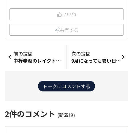
いいね
共有する
前の投稿
次の投稿
中禅寺湖のレイクトラウトに初挑戦してきました。 強烈なファイトで上がってきたのは50cmアップの本命魚、これでレギュラーサイズというから驚きです。 翌々日は芦ノ湖へ。 なかなか厳しい日でしたが、なんとか40cmのイワナをキャッチ。 最後の１投でチビブラウンが釣れました(笑)
9月になっても暑い日が続いています。 ８月はレイクジギングで芦ノ湖へ３回出撃し可もなく不可もない釣果で、フルスイング（ボウズ）は回避しています。 8/22に芦ノ湖歴代２位のブラウントラウト 84cm/9.92kgが釣れたそうですが、到底及びません(笑) 今月まではジギングをして、10月からは魚種替えでワカサギの準備を始めています。 昨シーズンは関東近郊のワカサギフィールドの多くが芳しくない状況だったので、今シーズンは以前のような状況に戻れるよう期待しています。 話は変わり、愛車NBOX＋がそろそろ新車購入から13年15万kmで乗り換えを検討しています。 ですが、NBOX＋独特なスロープ床と荷室棚で得られる積載量＆床下収納が、今の全ての軽自動車には無く（バンタイプを除く）悩んでいます。 釣り行き過ぎビンボーで普通車は買えないもんで(;^_^A
トークにコメントする
2
件のコメント
(新着順)