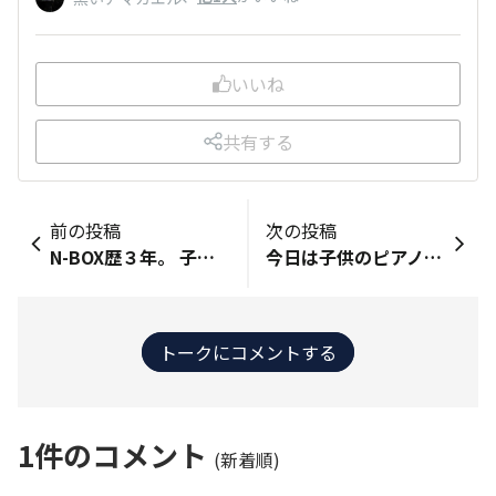
いいね
共有する
前の投稿
次の投稿
N-BOX歴３年。 子供が産まれるということで購入したのはよいが、忙しくて保育園のお迎えがメインになっています。 そろそろコロナも落ち着いたみたいだし、家族で遠出したいな～✨
今日は子供のピアノ発表会です。Noneでドライブしながら会場へ！いい1日になりますように。
トークにコメントする
1
件のコメント
(新着順)