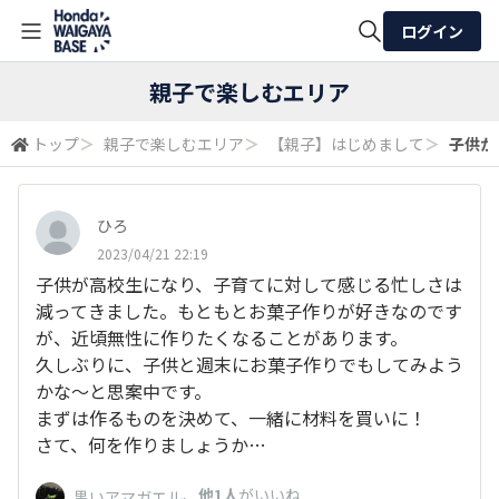
ログイン
全体検索
親子で楽しむエリア
トップ
＞
親子で楽しむエリア
＞
【親子】はじめまして
＞
子供が
検索
ひろ
2023/04/21 22:19
子供が高校生になり、子育てに対して感じる忙しさは
減ってきました。もともとお菓子作りが好きなのです
が、近頃無性に作りたくなることがあります。
久しぶりに、子供と週末にお菓子作りでもしてみよう
かな〜と思案中です。
まずは作るものを決めて、一緒に材料を買いに！
さて、何を作りましょうか…
、
他1人
がいいね
黒いアマガエル