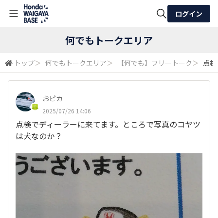
ログイン
全体検索
何でもトークエリア
トップ
＞
何でもトークエリア
＞
【何でも】フリートーク
＞
点検
検索
おピカ
2025/07/26 14:06
点検でディーラーに来てます。ところで写真のコヤツ
は犬なのか？