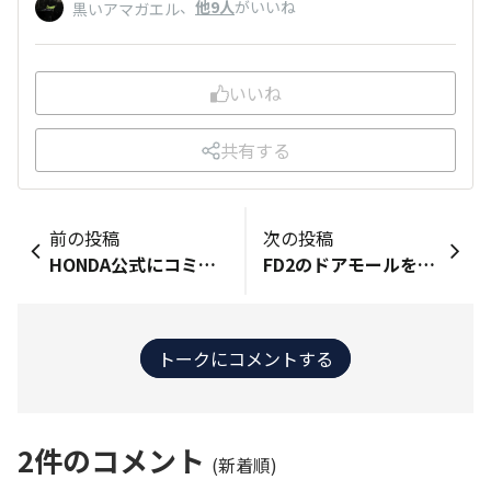
、
他9人
がいいね
黒いアマガエル
いいね
共有する
前の投稿
次の投稿
HONDA公式にコミュニティーサイトがあると知って始めてみました！ 皆さんの投稿を見て楽しもうと思います。 よろしくお願いします〜！
FD2のドアモールを前後４面分、交換しました。 前から気にしてた割に、ド忘れを繰り返してやっとこさでした。走るのには、あまり関係ないスからねぇ。 「ドアモール」と「ウェザーストリップ」とありますが、この度、ずっと逆で認識していた事が判明しました。いや、お恥ずかしい。 欠品してなくて良かった。ウェザーストリップは次回。なるべく早くやっちまいたいです、な！
トークにコメントする
2
件のコメント
(新着順)