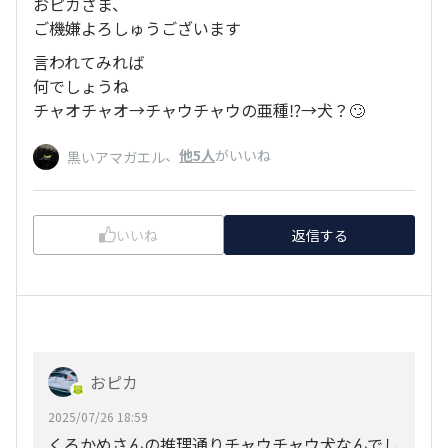
おピカさま、
ご機嫌よろしゅうございます
言われてみれば
何でしょうね
チャオチャオ→チャウチャウの亜種⁉️→犬？🙄
、
他5人
がいいね
黒いアマガエル
いいね
返信する
おピカ
2025/07/26 18:59
くろかめさんの推理通りチャウチャウ犬なんでし