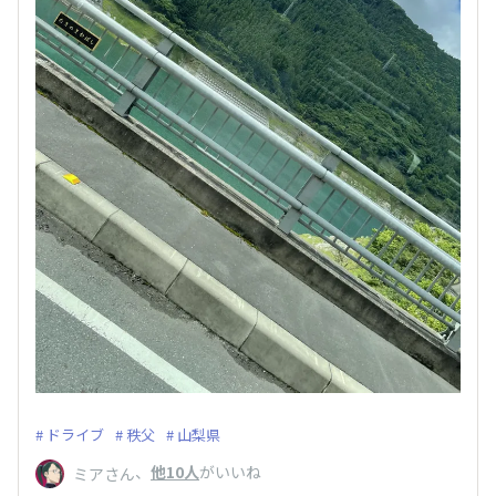
ドライブ
秩父
山梨県
、
他10人
がいいね
ミアさん