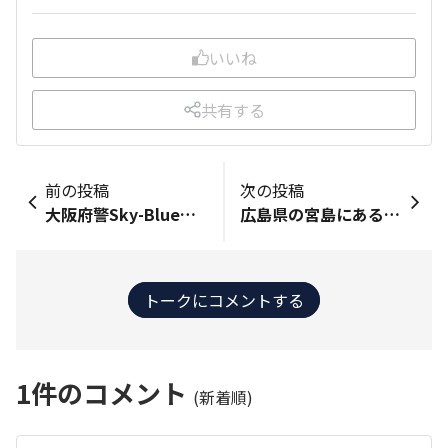
いいね
共有する
前の投稿
次の投稿
大阪府警Sky-Blue隊のバイクを間近で初めて見た！（捕まった訳ちゃいますよ…）。バイクはHonda CB400なんっすねー😙 ワイベースタッフさん同様、Hondaさんは取り締まりに大忙し？？ 大阪府警のでもナンバープレートは隠しとかんと駄目ですかね…。
広島県の宮島にある「弥山(みせん)」です。 宮島といえば、真っ赤な大鳥居と厳島神社ですが、「宮島ロープウェイ」で弥山まで上り散策しました。 まずロープウェイ自体が楽しいです。山を上がるリフト系と、谷を越えるゴンドラ系の2種類を乗り継ぎます。 山頂駅からは山道を小1時間歩くことなりますので運動靴が推奨です。山頂には展望台があり、巨石群や雄大なパノラマが楽しめます。それはもう、行った人にしか分からない解放感です。ここでお弁当とかもアリかも。(要持参) タオルや飲料水などもあった方が良いですね。 (残念ながらフィットは本土に駐車しております。)
トークにコメントする
1
件のコメント
(新着順)