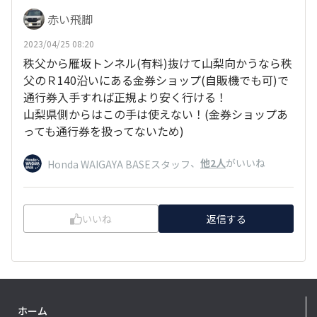
赤い飛脚
2023/04/25 08:20
秩父から雁坂トンネル(有料)抜けて山梨向かうなら秩
父のＲ140沿いにある金券ショップ(自販機でも可)で
通行券入手すれば正規より安く行ける！
山梨県側からはこの手は使えない！(金券ショップあ
っても通行券を扱ってないため)
、
他2人
がいいね
Honda WAIGAYA BASEスタッフ
いいね
返信する
ホーム