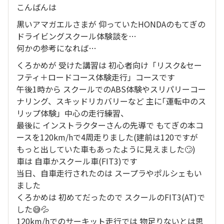
こんばんは
黒いアマガエルさまが 仰っていたHONDAのもてぎの
ドライビングスクール体験談を…
何かの参考になれば…
くろかめが 受けた講習は 初心者向け「リスク&セー
フティ＋ロードコース体験走行」コースです
午後1時から スクールでのABS体験やスリパリーコー
ナリング、スキッドリカバリーなど 主に｢運転中のス
リップ体験」中心の走行練習、
最後に インストラクターさんの先導で もてぎの本コ
ースを120km/hで4周走りました(建前は120ですが
もっと出していた車もあったように見えました🙄)
車は 自車かスクール車(FIT3)です
当日、自車走行されたのは スープラやポルシェもい
ました
くろかめは 初めてだったので スクールのFIT3(AT)で
した😅💦
120km/hでのサーキット走行では 物足りないとは思