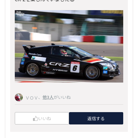
、
他3人
がいいね
ＶＯＶ
いいね
返信する