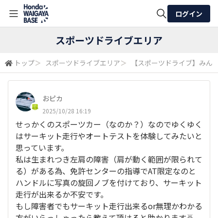
ログイン
全体検索
スポーツドライブエリア
トップ
＞
スポーツドライブエリア
＞
【スポーツドライブ】みん
検索
おピカ
2025/10/28 16:19
せっかくのスポーツカー（なのか？）なのでゆくゆく
はサーキット走行やオートテストを体験してみたいと
思っています。
私は生まれつき左肩の障害（肩が動く範囲が限られて
る）がある為、免許センターの指導でAT限定なのと
ハンドルに写真の旋回ノブを付けており、サーキット
走行が出来るか不安です。
もし障害者でもサーキット走行出来るor無理かわかる
方がいらっしゃったら教えて頂けると助かります🙇