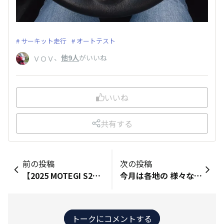
サーキット走行
オートテスト
、
他9人
がいいね
ＶＯＶ
いいね
共有する
前の投稿
次の投稿
【2025 MOTEGI S2000オーナーズミーティング】 年に1度のモテギで開催される、S2000オーナーズミーティング 今回の参加台数は、17台でした😀 スポーツ走行をすると言うよりは、オーナーの皆さまとの懇親会 色々な情報収集の、場所でもあります😄 特に、特別講師の岡田秀樹氏のレース裏情報が面白い😁 （20年以上の、お付き合いになりますし） 交通教育センターでスキッドリカバリーとスリパリーコースで手慣らし 南コースの練習に移ります😃 技量上達には、最適なコース 同乗走行でレクチャーを受けながら、周回を重ねるごとに 皆さん、上達されスムーズな運転となり 「S2000に乗っている人は、運転が上手いナ～」 と言われること、間違いなし😅 来年の再開を誓って、閉講式となりました （岡田さん、また来月鈴鹿でお世話になります🙇‍♂️） 🧿
今月は各地の 様々な競技会に参加するぞ、と 遠方も視野に入れて 意気込んでいたら、事故？に遭った。 駐車場で休憩中、 音と共に車が揺れて、 びっくりして車から飛び出した。 見ると車が削れていた。 隣に立っていた人に話を聞くと、 ドアを開け放したまま 車に上半身を入れて 中の荷物を触っていたそうで、 風でドアが全開になり 当たった様子。 斜めの駐車スペースなので、 止める位置を真横ではなく、 しっかりと駐車スペースの 前の方まで進んで止めれば 当たらないようには なっている筈だが、 急いでいたのか疲れていたのか。 風の強い日に限らず、 駐車スペースでは止める位置に 特に気を遣っている自分からすれば あり得ない事のように思えるが ふと気が緩めば 誰にでも起こりうる事だろう。 とにかくこれから不自由で 気持ちののらない生活が始まるので 気を引き締めていかなければならない。 代車を傷つけないように。 それと、 申し込んである競技会をどうするか… 気が萎える。悲しい。
トークにコメントする