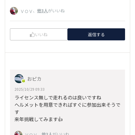
、
他3人
がいいね
ＶＯＶ
いいね
返信する
おピカ
2025/10/29 09:33
ライセンス無しで走れるのは良いですね
ヘルメットを用意できればすぐに参加出来そうで
す
来年挑戦してみます👍
、
他3人
がいいね
ＶＯＶ