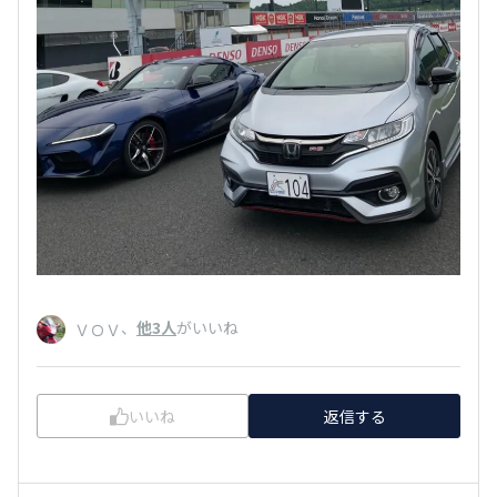
、
他3人
がいいね
ＶＯＶ
いいね
返信する