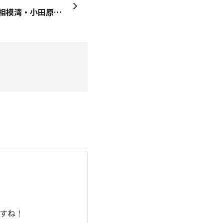
【今朝の釣果】 早朝に、相模湾・小田原沖に出漁🎣 2時間ほどの、サップからの海釣りの釣果だそうです😀 相模湾の海底地形は、沿岸から急に深くなることで有名で 場所によっては1,000ｍ以上の水深になります 海岸から100mも沖に出れば、海底が急落 ソコには、良い漁場が広がっているので 小型漁船が、大挙出漁しています😄 サップなので、波が凪の時しか手られませんが 小海老をエサに、水深70～80mの海底に 錘を落として、底魚を狙います😎 今回も本命は「甘鯛」でしたが 「アジ」「カサゴ」「アラ」などの外道や雑魚が… 何時もの地元の魚屋さんで、下ごしらえをお願い🙏 大きな「甘鯛」は、例によってフレンチ・レストランへ かわいい「甘鯛」は、昆布締めにしてもらったそうです😋 🧿
すね！