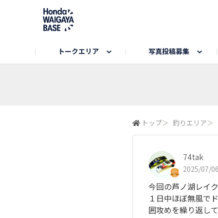
トークエリア
写真投稿募集
旅とドライブエリア
ハロウィンアルバム
お知らせ
Hondaキャンプ
カーラインアップ
コミュニティガイド
Honda GOLF
購入検討中の方へ
キャンプエリア
秋にまつわる写真
Nシリーズエリア
未来に残したい日本の絶景
USER'S VOICE
VEZELエリア
とっておき
トップ
＞
釣りエリア
＞
インターペット参加者エリア
自慢のHonda車
春の訪れ写真
いぬのき
74tak
2025/07/06
今回の芦ノ湖レイク
１日中ほぼ無風で
囲攻めを繰り返して