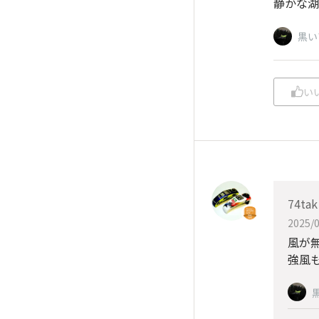
静かな湖
黒い
い
74tak
2025/0
風が
強風