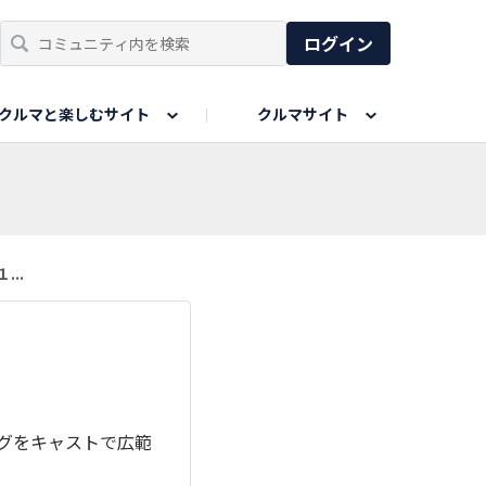
ログイン
クルマと楽しむサイト
クルマサイト
リア
い出
SPORTS DRIVE WEB
親子で楽しむエリア
あなたの最高の桜写真
Honda Magazine
ョット
エピソードツアー
夏の思い出写真
GWのお写真
..
ィーク
今年の夏、行って良かった場所
グをキャストで広範