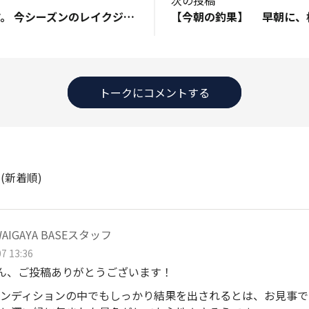
次の投稿
1年ぶりの投稿です。 今シーズンのレイクジギング初戦は、６月上旬に行った埼玉県の名栗湖。 元々釣り禁止のダム湖ですが、昨年より１日５組限定でレンタルカヌーでの釣りが解禁となりました。 狙いは上流の常設釣り場から落ちたニジマス。ところが記念すべき１匹目はサクラマス！ 自身初の獲物で、昨年の釣り営業開始からも２匹目だそうです。 ６月中旬からは芦ノ湖に２回釣行し、レギュラーサイズのニジマス・イワナ・ブラウントラウトが遊んでくれました。 これからしばらく真夏の気温が続きそうなので、名栗湖の手漕ぎカヌーは初老の自分には厳しい(笑) ９月までは芦ノ湖のエンジン船で楽をします。
トークにコメントする
ト
(新着順)
WAIGAYA BASEスタッフ
7 13:36
kさん、ご投稿ありがとうございます！
ンディションの中でもしっかり結果を出されるとは、お見事で