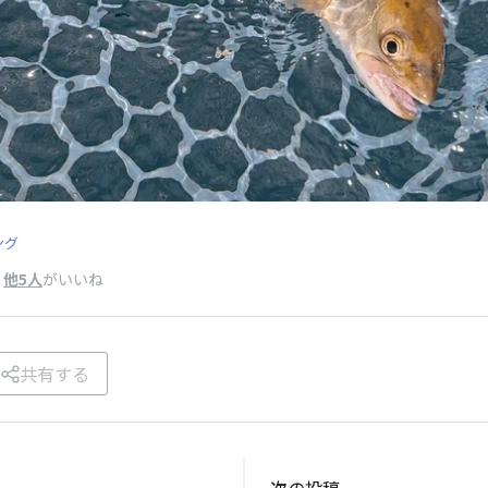
ング
、
他5人
がいいね
共有する