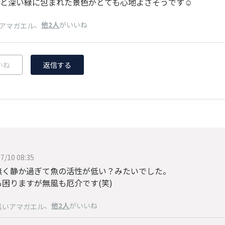
と深い緑に包まれた景色がとても心地よさそうです☺️
、
他2人
がいいね
アマガエル
いね
返信する
7/10 08:35
無く静か過ぎて魚の活性が低い？みたいでした。
も困りますが無風も厄介です(笑)
、
他2人
がいいね
黒いアマガエル