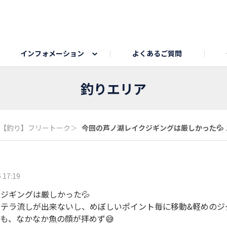
インフォメーション
よくあるご質問
Honda釣り倶楽部
ゴルフエリア
My Honda
海ドライブスポット
Honda Dog
釣りエリア
うちの子自慢
Honda Kids
わんこと楽しむエ
旅の思
釣りエリア
のカレー写真
スポーツドライブエリア
クリスマスのお写真募集
何でもトークエリア
私の癒しシ
鹿嶋
【釣り】フリートーク
＞
今回の芦ノ湖レイクジギングは厳しかった💦 １.
もちフェスタ参加者エリア
冬休み
紅葉写真
愛犬とドライブ
シルバーウ
 17:19
ジギングは厳しかった💦
ドテラ流しが出来ないし、めぼしいポイント毎に移動&軽めのジ
も、なかなか魚の顔が拝めず😅