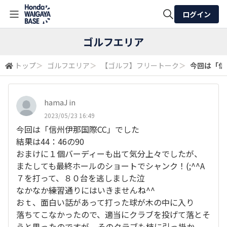
ログイン
全体検索
ゴルフエリア
トップ
＞
ゴルフエリア
＞
【ゴルフ】フリートーク
＞
今回は「信州
検索
hamaJ in
2023/05/23 16:49
今回は「信州伊那国際CC」でした
結果は44：46の90
おまけに１個バーディーも出て気分上々でしたが、
またしても最終ホールのショートでシャンク！(;^
^A
７を打って、８０台を逃しました泣
なかなか練習通りにはいきませんね^^
おｔ、面白い話があって打った球が木の中に入り
落ちてこなかったので、適当にクラブを投げて落とそ
うと思ったのですが、そのクラブも枝に引っ掛か