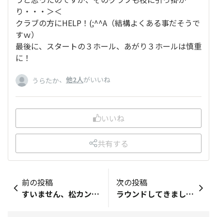
り・・・＞＜
クラブの方にHELP！(;^
^A（結構よくある事だそうで
すｗ）
最後に、スタートの３ホール、あがり３ホールは慎重
に！
、
他2人
がいいね
うらたか
いいね
共有する
前の投稿
次の投稿
すいません、松カンではなく豊科カントリーに行ってきました！ 結果は４２・４２の８４ 頑張りました。最終Hのショートでシャンクしもうちょっとで池でしたが、ぎりぎり残ってセーーーフ＾＾； どうしても疲れてくると力が入りますね もっと練習します
ラウンドしてきました。久しぶりのドライブ＆ゴルフ！楽しかったです。