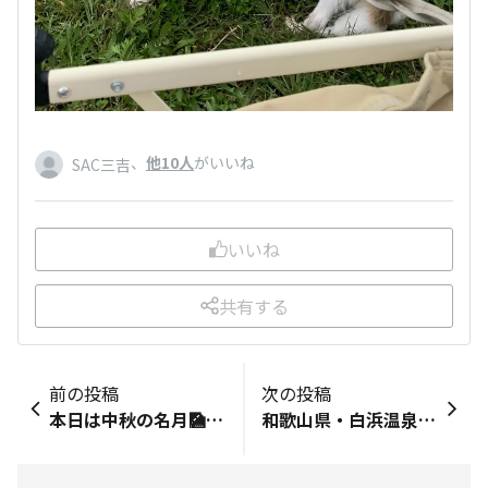
、
他10人
がいいね
SAC三吉
いいね
共有する
前の投稿
次の投稿
本日は中秋の名月🎑 田舎ですが、ススキを見付けるのは至難の技になってきました😅 （河原の土手まで行けば生えているかもしれません…） 明日は満月ですが、雨予報が出ているラルびん地方…☔️ 今日はキレイに見えています🌕️ せっかくなので、黒いウサギでお楽しみくださいww モデル料は月見団子ではなく～ サッポロポテト（ペット用）です😊
和歌山県・白浜温泉へ🚙 ホテルは🐕️同室可だったのですが、 白浜の観光施設的なものがどこも🐕️同伴不可で💦 午前中に大阪の『りんくうプレミアム・アウトレット』へ寄り 午後から雨が酷くなってきたので １５時にはホテルへ 翌日にはホテルから近い、千畳敷や三段壁に行くつもりでしたが どちらも国立公園で『ペット同伴不可』😱😱😱 駐車場で看板と写真を取って、道の駅に寄りながら １７時には家に帰りました～ （詳細はまた後日😊）