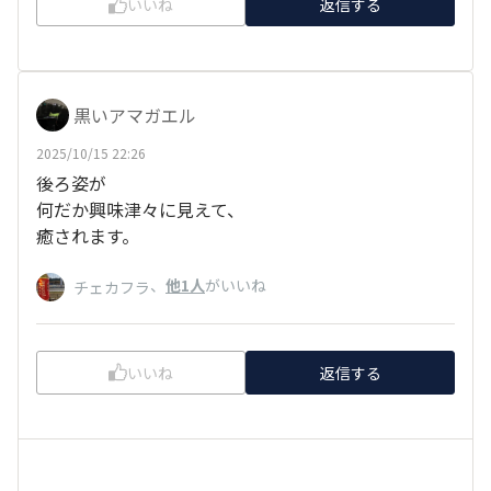
いいね
返信する
黒いアマガエル
2025/10/15 22:26
後ろ姿が
何だか興味津々に見えて、
癒されます。
、
他1人
がいいね
チェカフラ
いいね
返信する