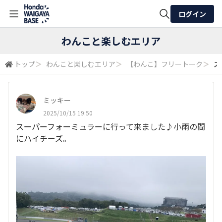
ログイン
全体検索
わんこと楽しむエリア
トップ
＞
わんこと楽しむエリア
＞
【わんこ】フリートーク
＞
ス
検索
ミッキー
2025/10/15 19:50
スーパーフォーミュラーに行って来ました♪小雨の間
にハイチーズ。