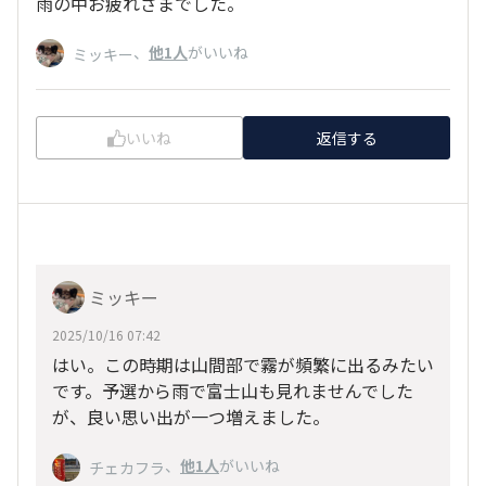
雨の中お疲れさまでした。
、
他1人
がいいね
ミッキー
いいね
返信する
ミッキー
2025/10/16 07:42
はい。この時期は山間部で霧が頻繁に出るみたい
です。予選から雨で富士山も見れませんでした
が、良い思い出が一つ増えました。
、
他1人
がいいね
チェカフラ