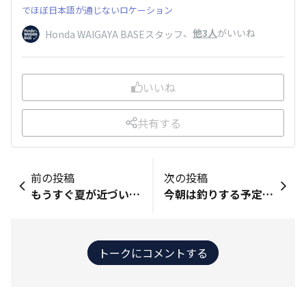
でほぼ日本語が通じないロケーション
、
他3人
がいいね
Honda WAIGAYA BASEスタッフ
いいね
共有する
前の投稿
次の投稿
もうすぐ夏が近づいてきましたね！私も、今年はいつ釣りに行こうかいまからたのしみにしています！釣るぞー
今朝は釣りする予定はなく テントの周りで湖畔散歩してましたら 感じの良いカップルがデカいギルがいるけど 喰わない、というのでおせっかいオジサンが釣ってあげました（笑）たしかにデカい。
トークにコメントする