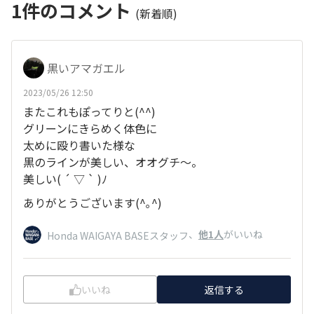
1
件のコメント
(新着順)
黒いアマガエル
2023/05/26 12:50
またこれもぽってりと(^^)
グリーンにきらめく体色に
太めに殴り書いた様な
黒のラインが美しい、オオグチ〜。
美しい( ´ ▽ ` )ﾉ
ありがとうございます(^｡^)
、
他1人
がいいね
Honda WAIGAYA BASEスタッフ
いいね
返信する