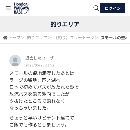
ログイン
全体検索
釣りエリア
トップ
＞
釣りエリア
＞
【釣り】フリートーク
＞
スモールの聖地満
検索
退会したユーザー
2023/05/26 11:52
スモールの聖地満喫したあとは
ラージの聖地、芦ノ湖へ。
日本で初めてバスが放たれた湖で
放流バスを釣る趣向でしたが
ツ抜けたところで釣れなく
なっちゃいました。
ちょっと早いけどテント建てて
ご飯でも作るとしましょう。