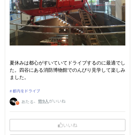
夏休みは都心がすいていてドライブするのに最適でし
た。四谷にある消防博物館でのんびり見学して楽しみ
ました。
都内をドライブ
、
他9人
がいいね
あたる
いいね