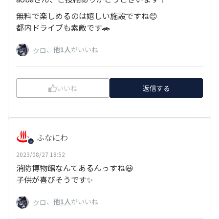
無料で楽しめるのは嬉しい施設ですね😊
都内ドライブも素敵です🚗
、
他1人
がいいね
クロ
いいね
返信する
ふなにわ
2023/08/27 18:52
消防博物館なんてあるんっすね😃
子供が喜びそうです✨
、
他1人
がいいね
クロ