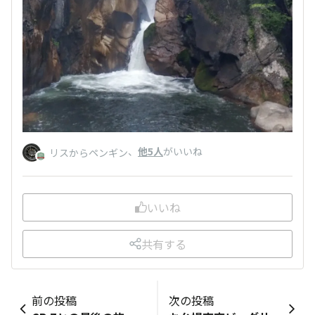
、
他5人
がいいね
リスからペンギン
いいね
共有する
前の投稿
次の投稿