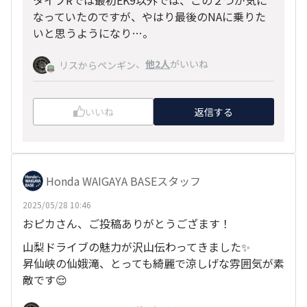
タイプRでは最初EK9以外では、この２つが気に
なっていたのですが、やはり最後のNAに乗りた
いと思うようになり…。
、
他2人
がいいね
リスからペンギン
いいね
返信する
Honda WAIGAYA BASEスタッフ
2025/05/28 10:46
おピカさん、ご投稿ありがとうござます！
山梨ドライブの魅力が沢山伝わってきました✨
昇仙峡の仙娥滝、とっても綺麗で涼しげな雰囲気が素
敵です😌