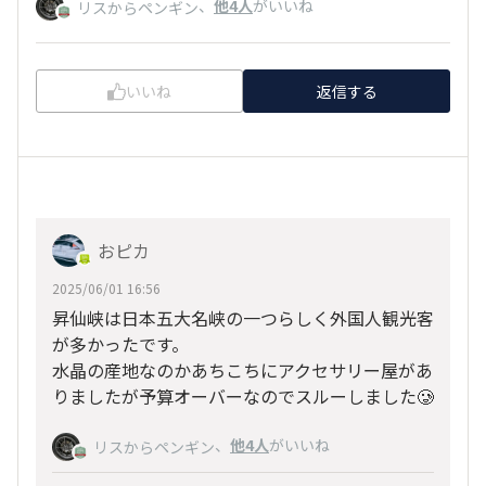
、
他4人
がいいね
リスからペンギン
いいね
返信する
おピカ
2025/06/01 16:56
昇仙峡は日本五大名峡の一つらしく外国人観光客
が多かったです。
水晶の産地なのかあちこちにアクセサリー屋があ
りましたが予算オーバーなのでスルーしました🥲
、
他4人
がいいね
リスからペンギン