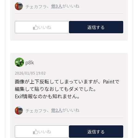
、
他3人
がいいね
チェカフラ
いいね
返信する
p8k
2026/01/05 19:02
画像が上下反転してしまっていますが、Paintで
編集して貼りなおしてもダメでした。
Exif情報なのかも知れません。
、
他2人
がいいね
チェカフラ
いいね
返信する