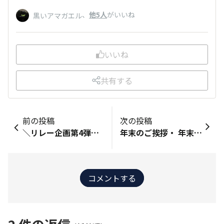
、
他5人
がいいね
黒いアマガエル
いいね
共有する
前の投稿
次の投稿
＼リレー企画第4弾開催🎉2025年を“漢字一文字”で表すなら？✍️／​
年末のご挨拶・​ 年末年始の休業予定​
コメントする