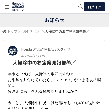
ログイン
全体検索
お知らせ
トップ
＞
お知らせ
＞
＼大掃除中のお宝発見報告🎁／​
検索
Honda WAIGAYA BASEスタッフ
2025/12/17 17:01
＼大掃除中のお宝発見報告🎁／​
年末といえば、大掃除の季節ですね✨​
お部屋を片付けていたら、ついつい手が止まるあの瞬
間…​
皆さまにも、そんな経験ありませんか？​
今回は、大掃除中に見つけた“懐かしいもの”や“思い出
の品”を大募集します📣​