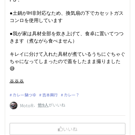
●土鍋がIH非対応なため、換気扇の下でカセットガス
コンロを使用しています
●我が家は具材全部を炊き上げて、食卓に置いてつつ
きます（煮ながら食べません）
キレイに分けて入れた具材が煮ているうちにぐちゃぐ
ちゃになってしまったので蓋をしたまま撮りました
😅
🙇🙇🙇
カレー鍋つゆ
吉本興行
カレー？
、
他9人
がいいね
MotoR
いいね