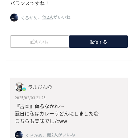
バランスですね！
、
他2人
がいいね
くろかめ
いいね
返信する
ラルびん🐶
2025/02/03 21:25
『吉本』侮るなかれ～
翌日に私はカレーうどんにしました😊
こちらも美味でしたww
、
他2人
がいいね
くろかめ