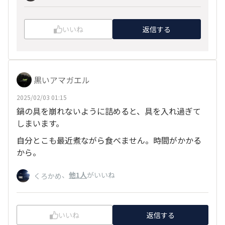
いいね
返信する
黒いアマガエル
2025/02/03 01:15
鍋の具を崩れないように詰めると、具を入れ過ぎて
しまいます。
自分とこも最近煮ながら食べません。時間がかかる
から。
、
他1人
がいいね
くろかめ
いいね
返信する