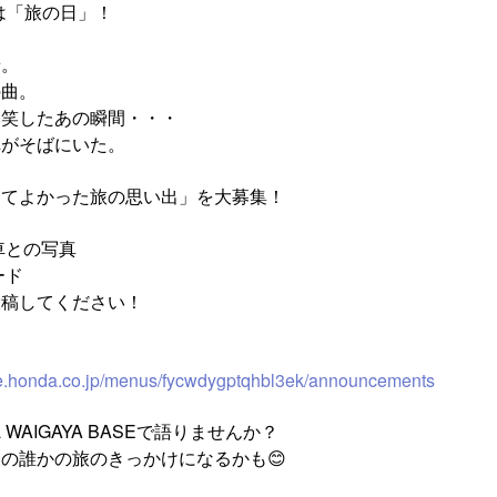
は「旅の日」！​
。​
曲。​
笑したあの瞬間・・・​
がそばにいた。​
てよかった旅の思い出」を大募集！​
車との写真​
ド​
稿してください！​
▼
se.honda.co.jp/menus/fycwdygptqhbl3ek/announcements
 WAIGAYA BASEで語りませんか？​
の誰かの旅のきっかけになるかも😊​