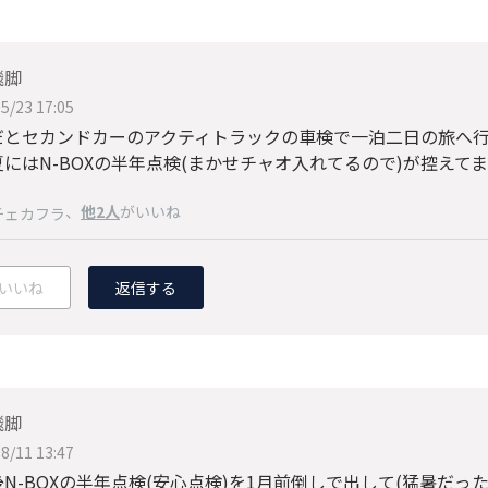
飛脚
5/23 17:05
だとセカンドカーのアクティトラックの車検で一泊二日の旅へ
にはN-BOXの半年点検(まかせチャオ入れてるので)が控えて
、
他2人
がいいね
チェカフラ
いいね
返信する
飛脚
8/11 13:47
N-BOXの半年点検(安心点検)を1月前倒しで出して(猛暑だっ