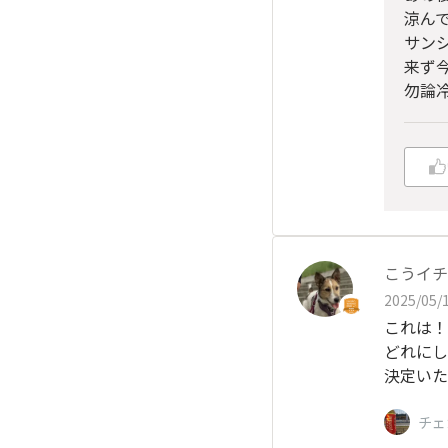
涼んで
サン
来ず
勿論
こうイチ
2025/05/1
これは！
どれにし
決定いた
チェ