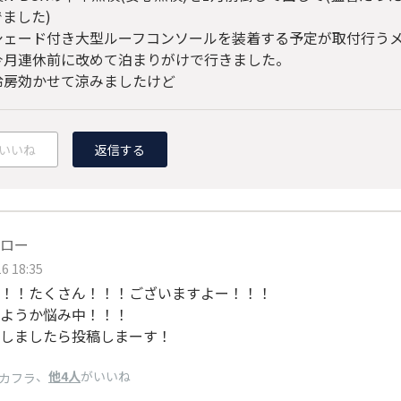
ました)
シェード付き大型ルーフコンソールを装着する予定が取付行う
今月連休前に改めて泊まりがけで行きました。
冷房効かせて涼みましたけど
いいね
返信する
ロー
6 18:35
！！たくさん！！！ございますよー！！！
ようか悩み中！！！
しましたら投稿しまーす！
、
他4人
がいいね
カフラ