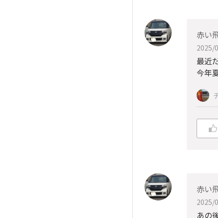
赤い
2025/0
最近
今年夏
赤い
2025/0
あの後