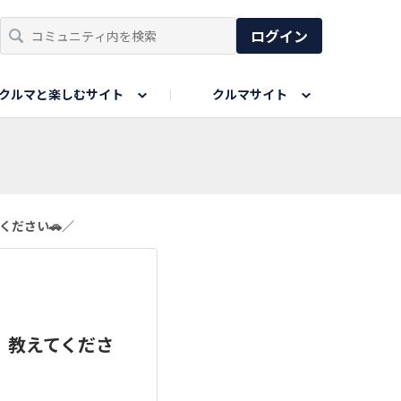
ログイン
クルマと楽しむサイト
クルマサイト
リア
い出
SPORTS DRIVE WEB
親子で楽しむエリア
あなたの最高の桜写真
Honda Magazine
ョット
エピソードツアー
夏の思い出写真
GWのお写真
ください🚗／
ィーク
今年の夏、行って良かった場所
、教えてくださ