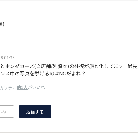
順)
8 01:25
とホンダカーズ(２店舗/別資本)の往復が旅と化してます。最長片
ンス中の写真を挙げるのはNGだよね？
、
他1人
がいいね
カフラ
いね
返信する