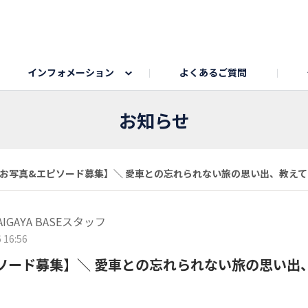
インフォメーション
よくあるご質問
Honda釣り倶楽部
ゴルフエリア
My Honda
海ドライブスポット
Honda Dog
釣りエリア
うちの子自慢
Honda Kids
わんこと楽しむエ
旅の思
お知らせ
のカレー写真
スポーツドライブエリア
クリスマスのお写真募集
何でもトークエリア
私の癒しシ
鹿嶋
お写真&エピソード募集】＼ 愛車との忘れられない旅の思い出、教えて
もちフェスタ参加者エリア
冬休み
紅葉写真
愛犬とドライブ
シルバーウ
AIGAYA BASEスタッフ
 16:56
ソード募集】＼ 愛車との忘れられない旅の思い出