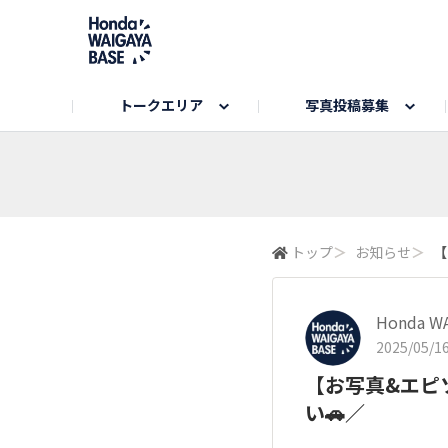
トークエリア
写真投稿募集
旅とドライブエリア
ハロウィンアルバム
お知らせ
Hondaキャンプ
カーラインアップ
コミュニティガイド
Honda GOLF
購入検討中の方へ
キャンプエリア
秋にまつわる写真
Nシリーズエリア
未来に残したい日本の絶景
USER'S VOICE
VEZELエリア
とっておき
トップ
＞
お知らせ
＞
【
インターペット参加者エリア
自慢のHonda車
春の訪れ写真
いぬのき
Honda W
2025/05/16
【お写真&エピ
い🚗／