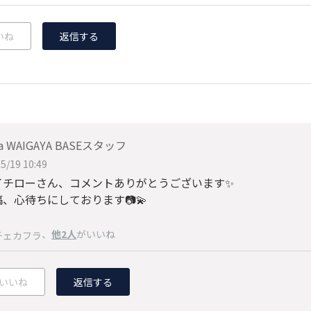
いね
返信する
a WAIGAYA BASEスタッフ
5/19 10:49
イチローさん、コメントありがとうございます✨
、心待ちにしております📷💫
、
他2人
がいいね
チェカフラ
いいね
返信する