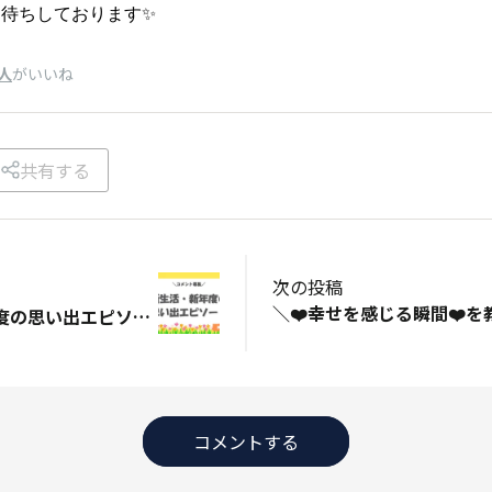
待ちしております✨
人
がいいね
共有する
次の投稿
＼🌸新生活・新年度の思い出エピソードを教えてください！🌸／​
コメントする