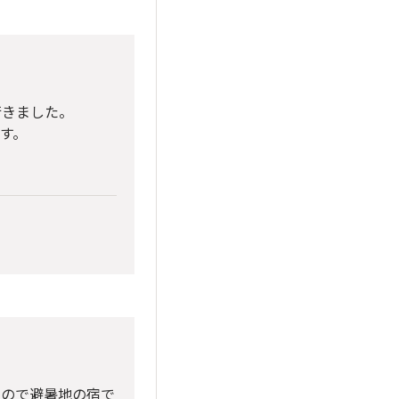
行きました。
ます。
たので避暑地の宿で