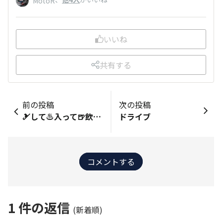
MotoR
いいね
共有する
前の投稿
次の投稿
🎿して♨️入って🍺飲んで❗️
ドライブ
コメントする
1
件の返信
(新着順)