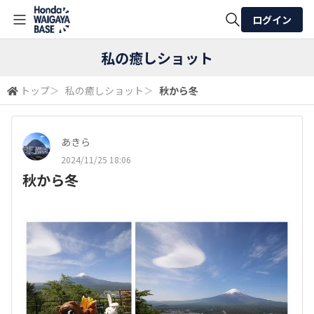
ログイン
全体検索
私の癒しショット
トップ
＞
私の癒しショット
＞
秋から冬
検索
あきら
2024/11/25 18:06
秋から冬