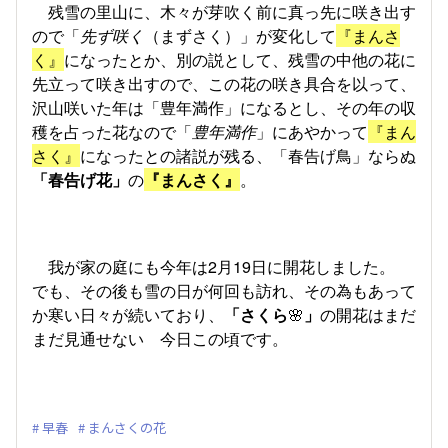
残雪の里山に、木々が芽吹く前に真っ先に咲き出す
ので「
先ず咲く
（まずさく）」が変化して
『まんさ
く』
になったとか、別の説として、残雪の中他の花に
先立って咲き出すので、この花の咲き具合を以って、
沢山咲いた年は「豊年満作」になるとし、その年の収
穫を占った花なので「
豊年満作
」にあやかって
『まん
さく』
になったとの諸説が残る、「春告げ鳥」ならぬ
「春告げ花」
の
『まんさく』
。
我が家の庭にも今年は2月19日に開花しました。
でも、その後も雪の日が何回も訪れ、その為もあって
か寒い日々が続いており、
「さくら
🌸
」
の開花はまだ
まだ見通せない 今日この頃です。
早春
まんさくの花