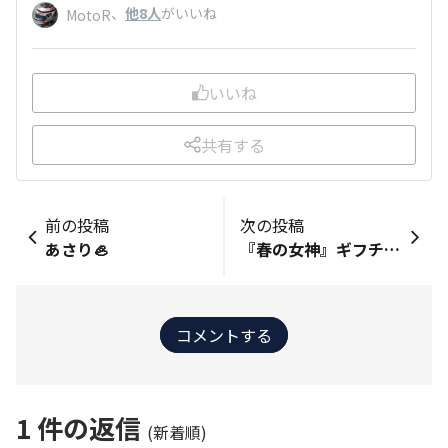
、
他8人
がいいね
MotoR
いいね
共有する
前の投稿
次の投稿
あさり🦪
『春の女神』ギフチョウ
コメントする
1
件の返信
(新着順)