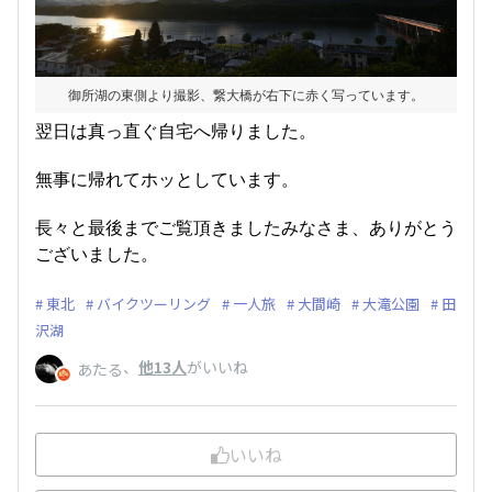
御所湖の東側より撮影、繋大橋が右下に赤く写っています。
翌日は真っ直ぐ自宅へ帰りました。
無事に帰れてホッとしています。
長々と最後までご覧頂きましたみなさま、ありがとう
ございました。
東北
バイクツーリング
一人旅
大間崎
大滝公園
田
沢湖
、
他13人
がいいね
あたる
いいね