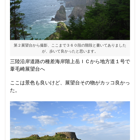
第２展望台から撮影、ここまで３６０段の階段と書いてありました
が、歩いて良かったと思います。
三陸沿岸道路の種差海岸階上岳ＩＣから地方道１号で
葦毛崎展望台へ
ここは景色も良いけど、展望台その物がカッコ良かっ
た。