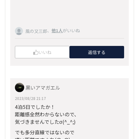
、
他1人
がいいね
風の又三郎
いいね
返信する
黒いアマガエル
2023/08/28 21:17
4泊5日でしたか！
距離感全然わからないので、
気づきませんでしたσ(^_^;)
でも多分直線ではないので